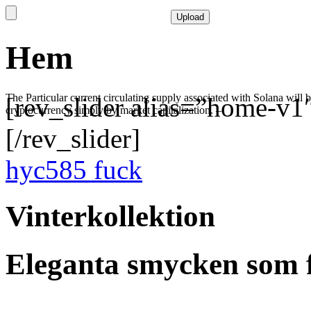
Hem
The Particular current circulating supply associated with Solana will
[rev_slider alias=”home-v1
cryptocurrency simply by market capitalization. –
[/rev_slider]
hyc585 fuck
Vinterkollektion
Eleganta smycken som fö